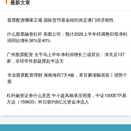
最新文章
股票配资哪家正规 国际货币基金组织肯定澳门经济韧性
什么股票融资杠杆 美图公司：预计2026上半年经调整归母净利
润同比增长36%至40%
广州股票配资 太平鸟上半年净利润增长三成背后：净关店137
家，非经常性损益撑起半边天
专业股票配资理财 海南海药7天4板，草甘膦涨幅居前丨强势个
股
杠杆融资证券什么意思 中小盘风格承压明显，中证1000ETF易
方达（159633）昨日获约8亿元资金净流入