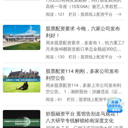
高铁一等座（15车04A）被艺人李权哲占
据。当事人核对车票信息无误后上前沟
阅读：121
栏目：股票线上配资平台
通，李权哲全程蒙面靠窗沉默，未主动让
座。直至列车....
股票配资要求 今晚，六家公司发布
利好！
周末股票配资要求，多家布 1，恒力重工7
月承接46艘新造船订单总金额超300亿元
恒力集团8月2日消息，7月，恒力重工单
阅读：130
栏目：股票线上配资平台
月承接46艘新造船订单，覆盖散货、集装
箱....
股票配资114 刚刚，多家公司发布
利空公告
周末股票配资114，多家上市公司发布利
空公告。 1，湘财股份：涉嫌违反《证券
经纪业务管理办法》账户实名制等规定子
阅读：61
栏目：股票线上配资平台
公司湘财证券被证监会立案 湘财股份
(600095....
炒股融资平台 逛馆告别走马观花！
八大研学专线解锁岭南深度文化
2026 年 7 月，广州正式启动第十届 “志愿