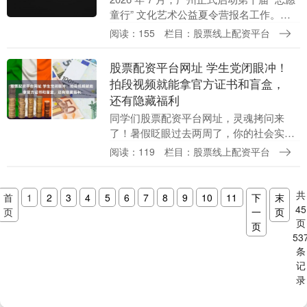
童行” 文化艺术公益夏令营报名工作。本
次活动响应省文旅厅 “请到广东过暑假” 号
阅读：155
栏目：股票线上配资平台
召，由广东省文化馆牵头炒股融资平....
股票配资平台网址 学生党闭眼冲！
拍段视频就能拿官方证书和盲盒，
还有隐藏福利
同学们股票配资平台网址，灵魂拷问来
了！暑假眨眼过去两周了，你的社会实践
证明搞定了吗？ 别慌！“天河新声代·《微
阅读：119
栏目：股票线上配资平台
光》主题曲演绎show”正在火热征集中。
不限形式、....
共
首
1
2
3
4
5
6
7
8
9
10
11
下
末
45
页
一
页
页
页
53
条
记
录