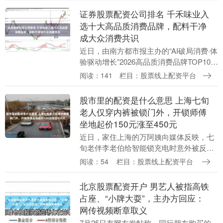
证券股票配资公司排名 千禾味业入
选十大高品质消费品牌，配料干净
成大众消费共识
近日，由南方都市报主办的“AI破局消费·体
验驱动增长”2026高品质消费品牌TOP100
主题活动在上海举行，现场揭晓“2026年度
阅读：141
栏目：股票线上配资平台
十大高品质消费品牌”。千禾味业....
股市里的配资是什么意思 上海七旬
老人仅穿内裤被锁门外，开锁师傅
坐地起价150元涨至450元
近日，家住上海的万阿姨向媒体反映，七
旬老伴李老伯给智能锁充电时意外被反锁
门外，钥匙、手机均留在屋内，仅穿着内
阅读：54
栏目：股票线上配资平台
裤被困楼道。 热心邻居通过网络搜索联系
开锁商家，双方....
北京股票配资开户 男艺人被指高铁
占座、“小牌大耍”，主办方回应：
网传视频断章取义
7月25日有网友发帖称，同行朋友购买的