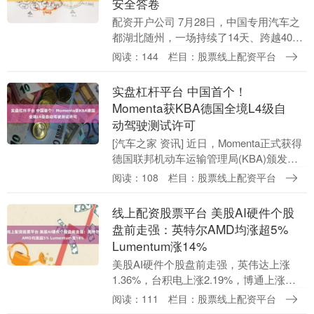
安全答卷
配资开户公司 7月28日，中国专用汽车之
都湖北随州，一场持续了14天、跨越4000
多公里、纵贯5大省区的硬核长测在此画上
阅读：144
栏目：股票线上配资平台
句号。“锦绣九州 易行万里”东风天锦法
士....
实盘杠杆平台 中国首个！
Momenta获KBA德国全境L4级自
动驾驶测试许可
[汽车之家 资讯] 近日，Momenta正式获得
德国联邦机动车运输管理局(KBA)颁发许
可，可在德国全国范围内的城市道路进行
阅读：108
栏目：股票线上配资平台
L4级自动驾驶测试，这也是中国企业首....
线上配资股票平台 美股AI硬件个股
盘前走强：英特尔AMD均涨超5%
Lumentum涨14%
美股AI硬件个股盘前走强，英伟达上涨
1.36%，台积电上涨2.19%，博通上涨
2.54%，SK海力士上涨3.94%，美光科技
阅读：111
栏目：股票线上配资平台
上涨4.33%，美国超微公司上涨5.....