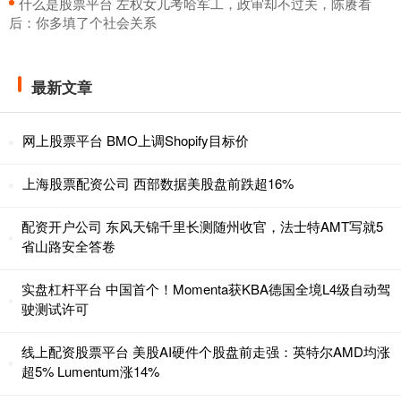
​什么是股票平台 左权女儿考哈军工，政审却不过关，陈赓看
后：你多填了个社会关系
最新文章
网上股票平台 BMO上调Shopify目标价
上海股票配资公司 西部数据美股盘前跌超16%
配资开户公司 东风天锦千里长测随州收官，法士特AMT写就5
省山路安全答卷
实盘杠杆平台 中国首个！Momenta获KBA德国全境L4级自动驾
驶测试许可
线上配资股票平台 美股AI硬件个股盘前走强：英特尔AMD均涨
超5% Lumentum涨14%