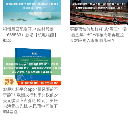
福州股票配资开户 航材股份
买股票如何加杠杆 从“看三年”到
（688563）新增【核电核能】
“看五年” ROE考核周期再度拉
概念
长对险资入市影响几何？
炒股杠杆平台app “暴风雨前不
宁静”！欧洲央行利率决议前夕
美元惨淡应声骤贬 欧元、英镑
与澳元占先机 人民币中间价下
调4基点