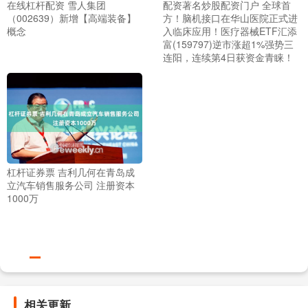
在线杠杆配资 雪人集团
配资著名炒股配资门户 全球首
（002639）新增【高端装备】
方！脑机接口在华山医院正式进
概念
入临床应用！医疗器械ETF汇添
富(159797)逆市涨超1%强势三
连阳，连续第4日获资金青睐！
杠杆证券票 吉利几何在青岛成
立汽车销售服务公司 注册资本
1000万
相关更新