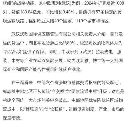
枢纽”的战略功能。以中欧班列(武汉)为例，2024年折算发运1008
列，货值183.84亿元、同比增长9.43%，目前拥有57条稳定的跨
境运输线路，辐射欧亚大陆40个国家、119个城市和地区。
武汉汉欧国际供应链管理有限公司相关负责人介绍，目前发
运的货品中，湖北本地货源占比约80%，稳定高效的物流体系为
“鄂品出境”提供了保障。同时，中欧班列（武汉）拉动光电、服
装、木材等产业在武汉集聚发展，助力欧莱雅、博世等一大批国
际企业和国际产能合作项目陆续落户湖北。
在王磊看来，中部六个省会城市整体交通枢纽的能级跃迁，
标志着中部地区正从传统“立交桥”向“要素流通中枢”升级，这也是
构建全国统一大市场的关键突破点。中部地区优先降低跨区域物
流成本，以“硬联通”推动“软联通”，进而促进制度、产业、市场的
深度衔接。