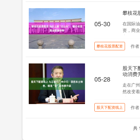
攀枝花
05-30
在国际油
资，商业
商银行、
作者
攀枝花股票配资
股天下
动消费
05-28
走在广州
然改变着
股天下配
作者
股天下配资线上
共 