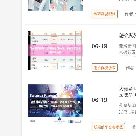
安银行股
作者
陕西期货配资
怎么配
06-19
蓝鲸新闻
京银行及
现金管理存
作者
怎么配资股票
股票的
采集等
06-19
蓝鲸新闻
定书，剑
股份有限
股票的平台有哪些