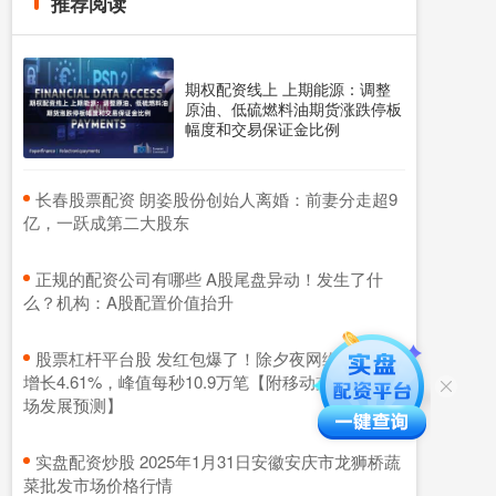
推荐阅读
期权配资线上 上期能源：调整
原油、低硫燃料油期货涨跌停板
幅度和交易保证金比例
​长春股票配资 朗姿股份创始人离婚：前妻分走超9
亿，一跃成第二大股东
​正规的配资公司有哪些 A股尾盘异动！发生了什
么？机构：A股配置价值抬升
​股票杠杆平台股 发红包爆了！除夕夜网络支付同比
增长4.61%，峰值每秒10.9万笔【附移动支付行业市
场发展预测】
​实盘配资炒股 2025年1月31日安徽安庆市龙狮桥蔬
菜批发市场价格行情