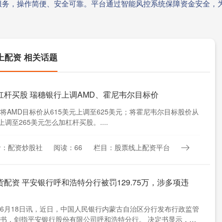
服务，操作简便、安全可靠。平台通过智能风控系统保障资金安全，
上配资 相关话题
杠杆买股 瑞穗银行上调AMD、霍尼韦尔目标价
将AMD目标价从615美元上调至625美元；将霍尼韦尔目标股价从
上调至265美元怎么加杠杆买股。....
者：配资炒股社
阅读：66
栏目：股票线上配资平台
货配资 平安银行呼和浩特分行被罚129.75万，涉多项违
6月18日讯，近日，中国人民银行内蒙古自治区分行发布行政监管
书，剑指平安银行股份有限公司呼和浩特分行。 决定书显示，平