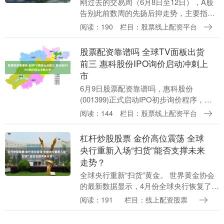
刚过去的交易周（6月8日至12日），A股
告别此前数周的先扬后抑走势，主要指数
多数在周一创出阶段新低后震荡攀升，但
阅读：190
栏目：股票线上配资平台
反弹幅度出现分化。沪指最终周线翻红，
终结了此前的....
股票配资靠谱吗 全球TV面板出货
前三 惠科股份IPO询价启动冲刺上
市
6月9日股票配资靠谱吗，惠科股份
(001399)正式启动IPO初步询价程序，符
合条件的网下投资者可通过深交所网下发
阅读：144
栏目：股票线上配资平台
行电子平台填写并提交拟申购价格和拟申
购数量。 ....
杠杆炒股股票 金价高位震荡 全球
央行重新入场“扫货”能否支撑未来
走势？
全球央行重新“扫货”黄金。 世界黄金协会
的最新数据显示，4月份全球央行恢复了
17吨的净买入。在此之前，根据欧洲央行
阅读：191
栏目：线上配资股票
最新发布的报告，截至2025年底，黄金在
全球官....