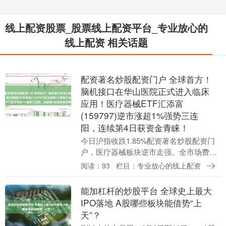
线上配资股票_股票线上配资平台_专业放心的
线上配资 相关话题
配资著名炒股配资门户 全球首方！
脑机接口在华山医院正式进入临床
应用！医疗器械ETF汇添富
(159797)逆市涨超1%强势三连
阳，连续第4日获资金青睐！
今日沪指收跌1.85%配资著名炒股配资门
户，医疗器械板块逆市走强。全市场费率
最低档的医疗器械ETF汇添富(159797)逆
阅读：93
栏目：专业放心的线上配资
市收涨1.19%强势三连阳！资金已连续....
能加杠杆的炒股平台 全球史上最大
IPO落地 A股哪些板块能借势“上
天”？