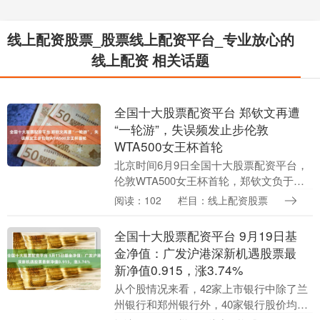
线上配资股票_股票线上配资平台_专业放心的
线上配资 相关话题
全国十大股票配资平台 郑钦文再遭
“一轮游”，失误频发止步伦敦
WTA500女王杯首轮
北京时间6月9日全国十大股票配资平台，
伦敦WTA500女王杯首轮，郑钦文负于克
里斯蒂安，无缘晋级下一轮。 据悉，此次
阅读：102
栏目：线上配资股票
是郑钦文的草地赛季首秀。本场比赛首
盘，郑钦文....
全国十大股票配资平台 9月19日基
金净值：广发沪港深新机遇股票最
新净值0.915，涨3.74%
从个股情况来看，42家上市银行中除了兰
州银行和郑州银行外，40家银行股价均实
现了上涨，年初至今涨幅超过20%的有22