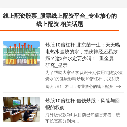
线上配资股票_股票线上配资平台_专业放心的
线上配资 相关话题
炒股10倍杠杆 北京菌一生：天天喝
电热水壶烧的水，损伤神经还易致
癌？这3种水定要少喝！_重金属_
研究_显示
为了帮助大家科学认识长期饮用"电热水壶
烧水"的健康影响炒股10倍杠杆，我系统梳
理了国内外权威研究资料，并咨询了多位
阅读：61
栏目：专业放心的线上配资
公共卫生专家和材料学专家，力求为大家
提供准确可....
炒股10倍杠杆 借钱炒股：风险与回
报的权衡
海外版现款Q4 从目前已知信息来看，该
车长宽高分别为
5180(5195)/1990/1480(1500)mm，轴距为