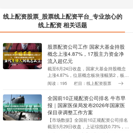
线上配资股票_股票线上配资平台_专业放心的
线上配资 相关话题
股票配资公司工作 国家大基金持股
概念上涨4.87%，17股主力资金净
流入超亿元
截至6月24日收盘，国家大基金持股概念
上涨4.87%，位居概念板块涨幅第2，板块
内，43股上涨，雅克科技、长电科技等涨
阅读：195
栏目：线上配资股票
停，C臻宝、精测电子、燕东微等涨幅居
前，分....
全国前10正规配资公司排名 牛市早
报｜国家医保局发布2026年国家医
保目录调整工作方案
【市场数据】全国前10正规配资公司排名
截至5月29日收盘，上证综指跌0.73%，报
4068.57点；深证成指跌1.81%，报