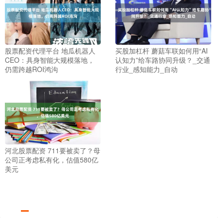
股票配资代理平台 地瓜机器人
买股加杠杆 蘑菇车联如何用“AI
CEO：具身智能大规模落地，
认知力”给车路协同升级？_交通
仍需跨越ROI鸿沟
行业_感知能力_自动
河北股票配资 711要被卖了？母
公司正考虑私有化，估值580亿
美元