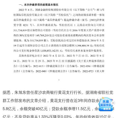
据悉，朱旭东曾任星沙农商银行黄花支行行长。据湖南省联社党
群工作部发布的文章介绍，黄花支行曾在近3年间存款余额净增1
5.8亿元，余额突破40亿元；贷款余额净增11.5亿元，余额突破21
亿元；不良贷款率从1.33%压降至0.03%，年均创造效益过亿元，