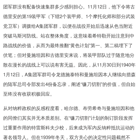
团军群没有配备快速集群多少感到担心。11月12日，他下令将古
德里安的第19装甲军（下辖2个装甲师、1个摩托化师和部分武装
党卫军）调拨给A集团军群，以便在战役开始后迅速从色当附近
突破马斯河防线。站在整体角度，这意味着希特勒开始注意到中
路战线的价值，从而为最终推翻“黄色计划”第一、第二稿埋下了
伏笔；但对曼施坦因和古德里安来说，将装甲部队过于随意地分
散在漫长的战线上可以说有害无益。因此，从11月30日到1940年
1月12日，A集团军群司令龙德施泰特和曼施坦因本人继续向措森
的陆军总司令部发出4份备忘录，阐述“镰刀切割”的价值，但自始
至终没有收获积极回应。
从对纳粹政权的反感程度看，哈尔德、布劳希奇与曼施坦因和他
的同僚们其实并无本质差别。在“镰刀切割”计划的制订阶段发挥
过重要作用的特雷斯科夫少校，后来成为军内反纳粹抵抗运动的
著名领导人。但在1939年冬天，双方关心的决定性问题截然不