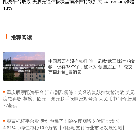
配资平台股票 美股光通信板块盘前涨幅持续扩大 Lumentum涨超
13%
推荐阅读
中国股票有没有杠杆 唯一记载“武王伐纣”的文
物，仅存33个字，被评为“镇国之宝”！_铭文_
西周利簋_青铜器
​重庆股票配资平台 汇市剧烈震荡！美经济复苏担忧暂消散 美元
疲软再贬 英镑、欧元、澳元联手吹响反攻号角 人民币中间价上调
77基点
​股票杠杆平台股 发红包爆了！除夕夜网络支付同比增长
4.61%，峰值每秒10.9万笔【附移动支付行业市场发展预测】