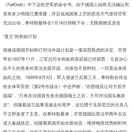
（FallGelb）中下达给空军的命令书。由于德国人始终无法确认究
竟有多少情报已遭泄露，并且低地国家上空的恶劣天气使得空军
无法出动，希特勒最终在1月16日傍晚下令：无限期推迟进攻
“复古”的初始计划
很难说德国开始制订对法作战计划是一项深思熟虑的决定。尽管
早在1937年11月，三军总司令和政府高层就已经获悉：元首决心
在不久的将来对英法全面开战，但谁也不曾料到，一切竟会来得
如此之快。1939年9月3日，即入侵波兰后第三天，希特勒在传达
给全体军官的《第2号作战令》中还声称：“在西线应让对方首开
战端”，“只有在法国首先攻击德国领土之后，方可对法国实施攻
击”。但随着波兰战事迅速走向尾声，这位惯于见异思迁的元首几
乎立即改变了主意。在希特勒看来，尽管德国比英法早两年左右
进入备战状态，但随着英国开始全面动员，维持物质优势的时间
窗正在关闭。目前正是利好消息最集中的时期：由于苏德结成同