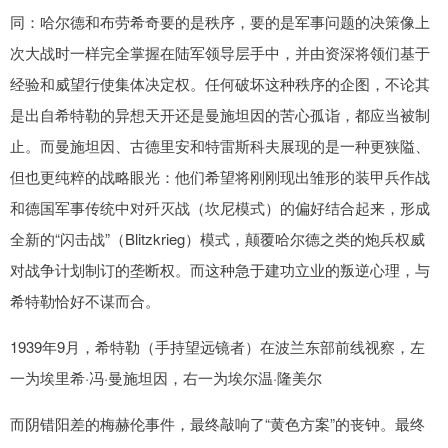
同：哈尔德和布劳希奇要的是秩序，要的是军事问题的决策像上
次大战时一样完全掌握在陆军领导层手中，并由资深将领们基于
经验和威望行使集体决定权。任何破坏这种秩序的企图，不论其
是出自希特勒的异想天开还是曼施坦因的苦心孤诣，都应当被制
止。而曼施坦因、古德里安和特雷斯科夫展现的是一种更狭隘、
但也更纯粹的战略眼光：他们希望将刚刚现出雏形的装甲兵作战
和德国军事传统中对歼灭战（坎尼模式）的偏好结合起来，形成
全新的“闪击战”（Blitzkrieg）模式，颠覆哈尔德之类的炮兵权威
对战争计划制订的垄断权。而这种急于建功立业的叛逆心理，与
希特勒恰好不谋而合。
1939年9月，希特勒（手持望远镜者）在波兰东部前线视察，左
一为埃里希·冯·曼施坦因，右一为埃尔温·隆美尔
而阴错阳差的梅赫伦事件，最终敲响了“黄色方案”的丧钟。最终