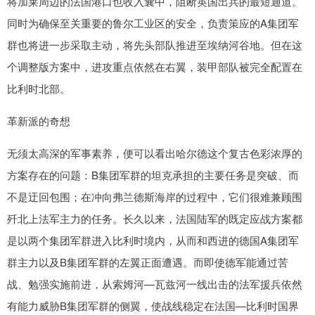
将加莱周边的法国港口也收入囊中，阻断英国出兵的最短通道。
同时为确保至关重要的鲁尔工业区的安全，负责策应的A集团军
群也将进一步采取主动，将先头部队推进至埃纳河谷地。但在这
个调整版方案中，进攻重点依然在右翼，装甲部队被完全配置在
比利时北部。
革新派的奇想
无须太高深的军事素养，便可以看出哈尔德这个复古色彩浓厚的
方案存在的问题：B集团军群的坦克承担的主要任务是突破、而
不是迂回包围；在冲向弗兰德斯海岸的过程中，它们很难兼顾围
歼北上法军主力的任务。长久以来，法国陆军的既定应战方案都
是以两个集团军群进入比利时境内，从而和西进的德国A集团军
群主力以及B集团军群的左翼正面遭遇。而即使德军能通过苦
战、勉强实施前进，从索姆河—瓦兹河一线出击的法军援兵依然
有能力威胁B集团军群的侧翼，使战线稳定在法国—比利时国界