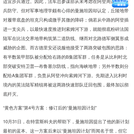
适宜步兵通过。因此，法军总参谋部从未考虑在阿登周边设置重
兵防守。但对军事地理学颇有心得的曼施坦因却认定，丘陵地带
对履带底盘的坦克只构成微乎其微的障碍；倘若从中路的阿登插
进一支尖兵，以最快速度推进到索姆河下游，就能彻底粉碎法国
陆军在比法交界地带构筑第二道防线、继而对北路德军侧翼形成
威胁的企图。而古德里安还说服他接受了两路突破包围的思路：
有半数装甲部队被分配给右路的B集团军群，任务是从比利时北
部突破安特卫普—布鲁塞尔防线，指向海峡地带；另外半数则分
配给A集团军群，负责从阿登冲向索姆河下游。先期进入比利时
境内的英法陆军精锐将被这两路快速部队迂回包围，最终加以彻
底歼灭。
“黄色方案”第4号方案：修订后的“曼施坦因计划”
10月31日，在特雷斯科夫的帮助下，曼施坦因提出了他的新计划
最初的蓝本。这一方案后来以“曼施坦因计划”而闻名于世，但它