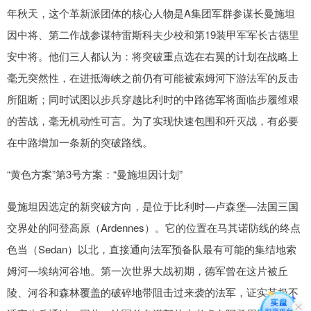
年秋天，这个革新派团体的核心人物是A集团军群参谋长曼施坦
因中将、第二作战参谋特雷斯科夫少校和第19装甲军军长古德里
安中将。他们三人都认为：将突破重点选在右翼的计划在战略上
毫无突然性，在进抵海峡之前仍有可能被索姆河下游法军的反击
所阻断；同时试图以步兵穿越比利时的中路德军将面临步履维艰
的苦战，毫无机动性可言。为了实现快速包围和歼灭战，有必要
在中路增加一条新的突破路线。
“黄色方案”第3号方案：“曼施坦因计划”
曼施坦因选定的新突破方向，是位于比利时—卢森堡—法国三国
交界处的阿登高原（Ardennes）。它的位置在马其诺防线的终点
色当（Sedan）以北，直接通向法军预备队最有可能的集结地索
姆河—埃纳河谷地。第一次世界大战初期，德军曾在这片被丘
陵、河谷和森林覆盖的破碎地带阻击过来袭的法军，证实其极不