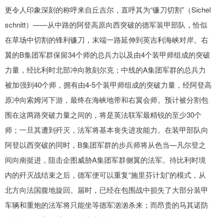
更令人印象深刻的称呼来自丘吉尔，直呼其为“镰刀切割”（Sichel
schnitt）——从中路的阿登高原向西突破的德军装甲部队，恰似
在草场中切割的锋利镰刀，末端一路延伸到英吉利海峡对岸。右
翼的B集团军群保留34个师的总兵力以及由4个装甲师组成的突破
力量，经比利时北部冲向敦刻尔克；中线的A集团军群的总兵力
被加强到40个师，拥有由4-5个装甲师组成的突破力量，经阿登高
原冲向索姆河下游，最终在海峡地带和右翼会师。预计被分割包
围在这两路突破力量之间的，将是英法联军最精锐的至少30个
师；一旦其遭到歼灭，法军将基本丧失进攻能力。在装甲部队向
阿登以西突破的同时，B集团军群的步兵师将从色当—凡尔登之
间向南挺进，阻击企图威胁A集团军群侧翼的法军。待比利时境
内的歼灭战结束之后，德军便可以重复“施里芬计划”的模式，从
北方向法国腹地旋回。届时，已经在包围战中损失了大部分装甲
车辆和重炮的法军将只能坐等德军汹汹杀来；而昂贵的马其诺防