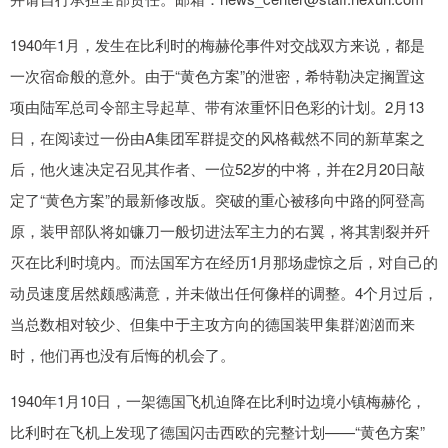
1940年1月，发生在比利时的梅赫伦事件对交战双方来说，都是
一次宿命般的意外。由于“黄色方案”的泄密，希特勒决定搁置这
项由陆军总司令部主导起草、带有浓重怀旧色彩的计划。2月13
日，在阅读过一份由A集团军群提交的风格截然不同的新草案之
后，他火速决定召见其作者、一位52岁的中将，并在2月20日敲
定了“黄色方案”的最新修改版。突破的重心被移向中路的阿登高
原，装甲部队将如镰刀一般切进法军主力的右翼，将其割裂并歼
灭在比利时境内。而法国军方在经历1月那场虚惊之后，对自己的
动员速度居然颇感满意，并未做出任何像样的调整。4个月过后，
当总数相对较少、但集中于主攻方向的德国装甲集群汹汹而来
时，他们再也没有后悔的机会了。
1940年1月10日，一架德国飞机迫降在比利时边境小镇梅赫伦，
比利时在飞机上发现了德国闪击西欧的完整计划——“黄色方案”