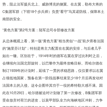
势，阻止法军援兵北上、威胁博克的侧翼。在左翼，勒布大将的
C集团军群（下辖18个步兵师）负责“看守”马其诺防线，保障本土
南部的安全。
“黄色方案”第2号方案：陆军总司令部修改方案
从总体概观上看，第一版“黄色方案”相当类似“一战”前夕席卷法国
的“施里芬计划”；特别是将主力配置在右翼的安排，与后者几乎
如出一辙。区别在于，1914年时的德军右翼在穿过比利时之后，
会继续向法国北部旋转，以巴黎作为最终攻略目标。而哈尔德在
制订1939年的计划时，延续了一贯的求稳思路，仅仅要求以右翼
占领低地国家，预备在第一阶段战事结束至少18个月后再发动对
法国本土的入侵。这令企图毕其功于一役的希特勒大感不满。因
此在10月29日，哈尔德被迫对计划做了第一次修改，B集团军群
受命放弃对荷兰的进攻，以装甲部队全力向海峡地区冲刺，力争