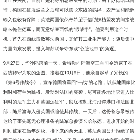
盟，德国在征服波兰之后就可以摆脱东线的羁绊，农产品和能源
输入也较有保障；英法两国依然寄希望于借助扶植盟友的间接战
略来拖住德军，而无意结束西线的“假战争”。他要利用这个时
机，首先在西线击败英法两国，瓦解其工业生产能力；随后集中
力量向东发展，投入与苏联争夺东欧“心脏地带”的角逐。
9月27日，华沙陷落前一天，希特勒向陆海空三军司令透露了在
西线转守为攻的企图。接着在10月9日，他亲自起草了冗长的
《第6号作战令》，宣布德国将重回“一战”的老路，以低地国家比
利时和荷兰为跳板、发动对法国的突袭，尽可能多地消灭进入比
利时的法军主力和英国远征军，彻底控制北海沿岸港口和法国北
部，随后渡海入侵英国或迫使其停战。一天后，这份备忘录被传
达给了事先毫无心理准备的陆军总参谋长哈尔德，进攻开始的时
间则被定在当年深秋。接下来的两天里，英法两国公开拒绝了德