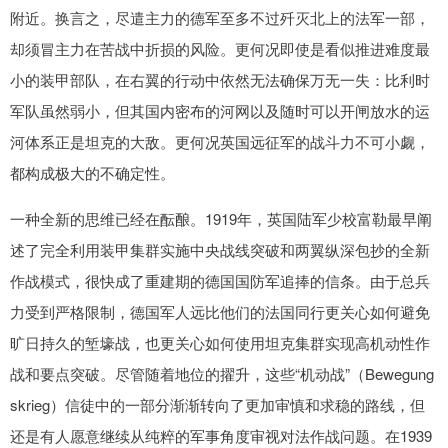
附近。换言之，尽遣主力的德军至多不过歼灭北上的法军一部，
却须冒主力在苦战中折损的风险。更何况即使是看似推进难度最
小的装甲部队，在右翼的行动中依然无法确保万无一失：比利时
军队虽然弱小，但其国内密布的河网以及随时可以开闸放水的运
河体系正是坦克的大敌。更何况英国远征军的战斗力不可小觑，
都构成极大的不确定性。
一种全新的思维已经在酝酿。1919年，英国陆军少校富勒最早阐
述了完全利用装甲集群实施中央战线突破和两翼纵深包抄的全新
作战模式，很快成了重建期的德国国防军追捧的信条。由于总兵
力受到严格限制，德国军人远比他们的法国同行更关心如何避免
旷日持久的堑壕战，也更关心如何使用坦克集群实现高机动性作
战和要点突破。尽管随着地位的擢升，这些“机动战”（Bewegung
skrieg）信徒中的一部分渐渐转向了更加审慎和求稳的路线，但
还是有人愿意继续从纯粹的军事角度审视对法作战问题。在1939