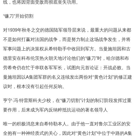
线，也将因背面受敌而彻底丧失功用。
“镰刀”开始切割
对1939年秋冬之交的德国陆军领导层来说，最重大的问题从来都
不是如何打赢对法国的战争，而是努力制止这场战争发生，并将
军事问题上的决策权从希特勒手中收回到军方。当曼施坦因和古
德里安在科布伦茨热火朝天地讨论他们的“镰刀”时，哈尔德和布
劳希奇仍在忙于串联各军军长，试图向元首论证：开战必败。当
曼施坦因以A集团军群的名义连续发出两份对“黄色计划”的修正建
议时，根本没有引起任何反响。
亨宁·冯·特雷斯科夫少校，在“镰刀切割”计划的制订阶段发挥过重
要作用，后来成为军内反纳粹抵抗运动的著名领导人
唯一的积极消息来自希特勒本人。由于他一直对鲁尔工业区的安
全抱有一种神经质式的关心，因此对“黄色计划”中位于中路的A集