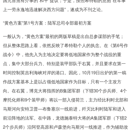
国元首煞有介事的“和平”提议；于是，按照希特勒的意图“在军事
上一劳永逸地迅速解决西方问题”，遂成为不刊之论。
“黄色方案”第1号方案：陆军总司令部最初方案
一般认为，“黄色方案”最初的两版草稿是出自总参谋部的手笔；
但从整体思路上看，依然反映了希特勒个人的执念。在《第6号作
战令》中，他先入为主地决定要将低地国家作为整个战役的重
点，集中大部分兵力、特别是装甲部队于右翼，并且要求在第一
时间控制英吉利海峡对岸的港口。因此，10月19日出炉的第一稿
作战方案基本上是以占领低地国家作为目标，只有一个主攻方
向。在右翼，博克大将指挥的B集团军群（下辖30个步兵师、4个
摩托化师和9个装甲师）将以一部入侵荷兰，主力经比利时北部和
马斯河向安特卫普—布鲁塞尔一线前进，歼灭比利时陆军和进入
前沿阵地的法军。在中路，龙德施泰特大将的A集团军群（下辖2
2个步兵师）沿阿登高原和卢森堡向马斯河一线推进，作为辅助攻