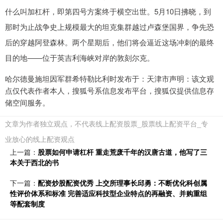
什么叫加杠杆，即第四号方案终于横空出世。5月10日拂晓，到
那时为止战争史上规模最大的坦克集群越过卢森堡国界，争先恐
后的穿越阿登森林。两个星期后，他们将会逼近这场冲刺的最终
目的地——位于英吉利海峡对岸的敦刻尔克。
哈尔德曼施坦因军群希特勒比利时发布于：天津市声明：该文观
点仅代表作者本人，搜狐号系信息发布平台，搜狐仅提供信息存
储空间服务。
文章为作者独立观点，不代表线上配资股票_股票线上配资平台_专
业放心的线上配资观点
上一篇：
股票如何申请杠杆 重走荒废千年的汉唐古道，他写了三
本关于西北的书
下一篇：
配资炒股配资优秀 上交所理事长邱勇：不断优化科创属
性评价体系和标准 完善适应科技型企业特点的再融资、并购重组
等配套制度