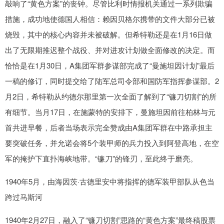
敲响了“黄色方案”的丧钟。尽管比利时情报机关通过一系列欺骗
措施，成功地使德国人相信：赖因贝格尔携带的文件大部分已被
烧毁，其中的核心内容并未被破解。但希特勒还是在1月16日做
出了无限期推迟整个战役、并对进攻计划做全面修改的决定。而
恰恰是在1月30日，A集团军群参谋部完成了“曼施坦因计划”最后
一稿的修订，同时提交给了陆军总司令部和国防军指挥参谋部。2
月2日，希特勒从约德尔那里第一次全面了解到了“镰刀切割”的所
有细节。当月17日，在施蒙特的安排下，曼施坦因前往柏林与元
首共进早餐，后者当场表示完全赞成由A集团军群在中路承担主
要突破任务，并允诺会将5个装甲师的兵力投入到阿登高地，在空
军的掩护下直扑海峡地带。“镰刀”的锋刃，至此终于磨亮。
1940年5月，由海因茨·古德里安中将指挥的德军装甲部队从色当
跨过马斯河
1940年2月27日，融入了“镰刀切割”思路的“黄色方案”最终稿股票