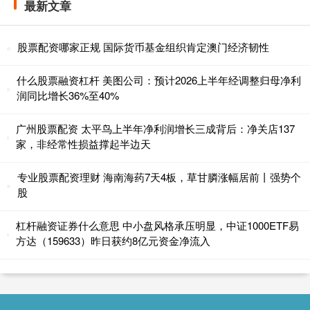
最新文章
股票配资哪家正规 国际货币基金组织肯定澳门经济韧性
什么股票融资杠杆 美图公司：预计2026上半年经调整归母净利
润同比增长36%至40%
广州股票配资 太平鸟上半年净利润增长三成背后：净关店137
家，非经常性损益撑起半边天
专业股票配资理财 海南海药7天4板，草甘膦涨幅居前丨强势个
股
杠杆融资证券什么意思 中小盘风格承压明显，中证1000ETF易
方达（159633）昨日获约8亿元资金净流入