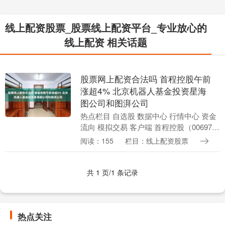
线上配资股票_股票线上配资平台_专业放心的
线上配资 相关话题
股票网上配资合法吗 首程控股午前
涨超4% 北京机器人基金投资星海
图公司和图湃公司
热点栏目 自选股 数据中心 行情中心 资金
流向 模拟交易 客户端 首程控股（00697）
盘中涨超6%股票网上配资合法吗，截至发
阅读：155
栏目：线上配资股票
稿，股价上涨4.17%，现报1.7....
共 1 页/1 条记录
热点关注