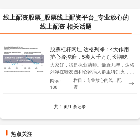
线上配资股票_股票线上配资平台_专业放心的
线上配资 相关话题
股票杠杆网址 达格列净：4大作用
护心肾控糖，5类人千万别长期吃
大家好，我是执业药师。最近几年，达格
列净在糖友圈和心肾病人群里特别火，很
多人把它当成“万能神药”股票杠杆网址，
栏目：专业放心的线上配
阅读：
不管是降血糖、减体重还是护心脏，都想
资
188
长期吃。但我在....
共 1 页/1 条记录
热点关注