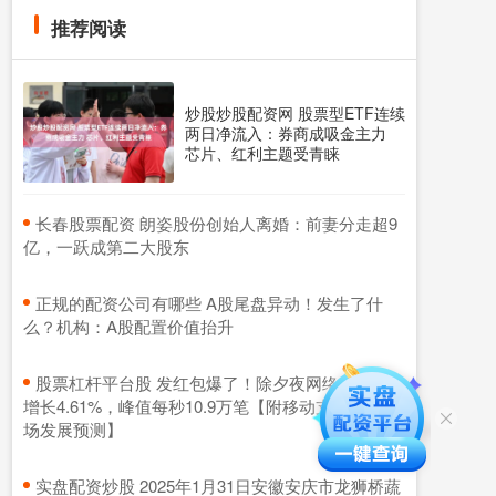
推荐阅读
炒股炒股配资网 股票型ETF连续
两日净流入：券商成吸金主力
芯片、红利主题受青睐
​长春股票配资 朗姿股份创始人离婚：前妻分走超9
亿，一跃成第二大股东
​正规的配资公司有哪些 A股尾盘异动！发生了什
么？机构：A股配置价值抬升
​股票杠杆平台股 发红包爆了！除夕夜网络支付同比
增长4.61%，峰值每秒10.9万笔【附移动支付行业市
场发展预测】
​实盘配资炒股 2025年1月31日安徽安庆市龙狮桥蔬