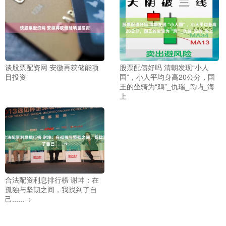
谈股票配资网 安徽再获储能项
股票配债好吗 清朝发现“小人
目投资
国”，小人平均身高20公分，国
王的坐骑为“鸡”_仇瑞_岛屿_海
上
合法配资利息排行榜 谢坤：在
孤独与坚韧之间，我找到了自
己......→