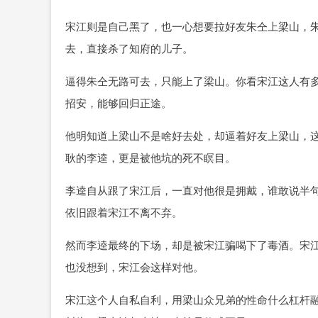
宋江则是自己黑了，也一心想要拉好友朱仝上梁山，
去，直接杀了知府的儿子。
逼得朱仝无路可去，只能上了梁山。你看宋江这人有
招安，能够回归正途。
他明知道上梁山不是啥好去处，却逼着好友上梁山，
耿的李逵，更是被他坑的死不瞑目。
李逵自从跟了宋江后，一直对他很是拥戴，谁敢说半
依旧跟着宋江不离不弃。
然而李逵最终的下场，却是被宋江骗喝下了毒酒。宋
也没想到，宋江会这样对他。
宋江这个人自私自利，用梁山众兄弟的性命什么杠杆