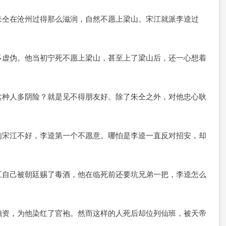
朱仝在沧州过得那么滋润，自然不愿上梁山。宋江就派李逵过
多虚伪。他当初宁死不愿上梁山，甚至上了梁山后，还一心想着
这种人多阴险？就是见不得朋友好。除了朱仝之外，对他忠心耿
句宋江不好，李逵第一个不愿意。哪怕是李逵一直反对招安，却
江自己被朝廷赐了毒酒，他在临死前还要坑兄弟一把，李逵怎么
融资，为他染红了官袍。然而这样的人死后却位列仙班，被天帝