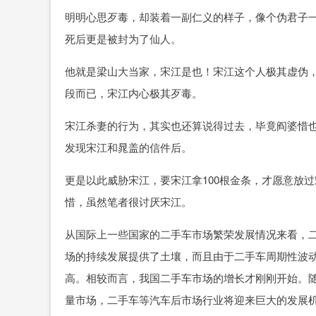
明明心思歹毒，却装着一副仁义的样子，像个伪君子
死后更是被封为了仙人。
他就是梁山大当家，宋江是也！宋江这个人极其虚伪
段而已，宋江内心极其歹毒。
宋江杀妻的行为，其实也还算说得过去，毕竟阎婆惜
发现宋江和晁盖的信件后。
更是以此威胁宋江，要宋江拿100根金条，才愿意放
惜，虽然笔者很讨厌宋江。
从国际上一些国家的二手车市场繁荣发展情况来看，
场的持续发展提供了土壤，而且由于二手车周期性波
高。相较而言，我国二手车市场的增长才刚刚开始。
量市场，二手车等汽车后市场行业将迎来巨大的发展