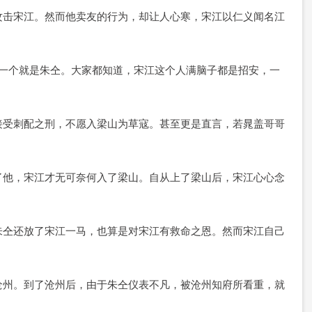
攻击宋江。然而他卖友的行为，却让人心寒，宋江以仁义闻名江
第一个就是朱仝。大家都知道，宋江这个人满脑子都是招安，一
接受刺配之刑，不愿入梁山为草寇。甚至更是直言，若晁盖哥哥
了他，宋江才无可奈何入了梁山。自从上了梁山后，宋江心心念
朱仝还放了宋江一马，也算是对宋江有救命之恩。然而宋江自己
沧州。到了沧州后，由于朱仝仪表不凡，被沧州知府所看重，就