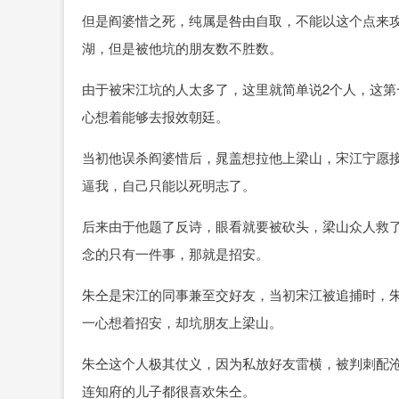
但是阎婆惜之死，纯属是咎由自取，不能以这个点来
湖，但是被他坑的朋友数不胜数。
由于被宋江坑的人太多了，这里就简单说2个人，这
心想着能够去报效朝廷。
当初他误杀阎婆惜后，晁盖想拉他上梁山，宋江宁愿
逼我，自己只能以死明志了。
后来由于他题了反诗，眼看就要被砍头，梁山众人救
念的只有一件事，那就是招安。
朱仝是宋江的同事兼至交好友，当初宋江被追捕时，
一心想着招安，却坑朋友上梁山。
朱仝这个人极其仗义，因为私放好友雷横，被判刺配
连知府的儿子都很喜欢朱仝。