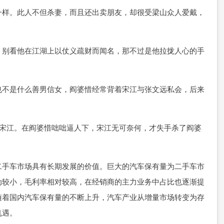
一样。此人不但杀妻，而且还出卖朋友，却很受梁山众人爱戴，
，别看他在江湖上以仗义疏财而闻名，那不过是他拉拢人心的手
也不是什么善男信女，阎婆惜经常背着宋江与张文远私会，后来
过宋江。在阎婆惜咄咄逼人下，宋江无可奈何，才失手杀了阎婆
二手车市场具有长期发展的价值。巨大的汽车保有量为二手车市
动较小，毛利率相对较高，在经销商的主力业务中占比也逐渐提
随着国内汽车保有量的不断上升，汽车产业从增量市场转变为存
机遇。