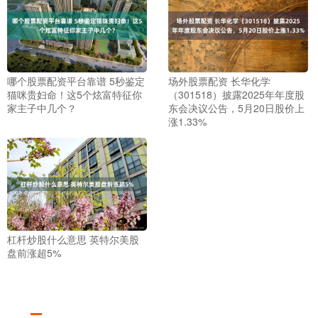
哪个股票配资平台靠谱 5秒鉴定
场外股票配资 长华化学
猫咪贵妇命！这5个炫富特征你
（301518）披露2025年年度股
家主子中几个？
东会决议公告，5月20日股价上
涨1.33%
杠杆炒股什么意思 英特尔美股
盘前涨超5%