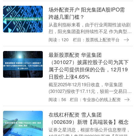
场外配资开户 阳光集团A股IPO需
跨越几重门槛？
从盈利指标来看，由于行业周期性波动剧
烈，阳光集团盈利持续性不足 作为典型强
周期、高耗能产业，资本市场对焦化行业
阅读：120
栏目：股票线上配资平台
相关企业IPO的态度向来审慎。 近日，山
西民营焦化....
最新股票配资 华蓝集团
（301027）披露控股子公司为其下
属子公司提供担保的公告，12月19
日股价上涨4.65%
截至2025年12月19日收盘，华蓝集团
(301027)报收于17.11元，较前一交易日上
涨4.65%，最新总市值为25.15亿元。该股
阅读：56
栏目：专业放心的线上配资
当日开盘16.64元，最....
在线杠杆配资 雪人集团
（002639）新增【高端装备】概念
证券之星消息，根据市场公开信息整理，