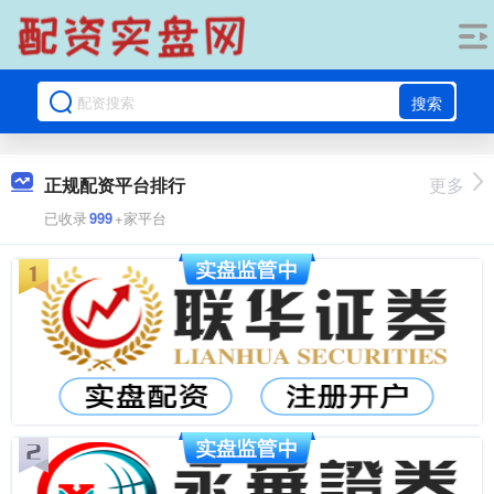
搜索
正规配资平台排行
更多
已收录
999
+家平台