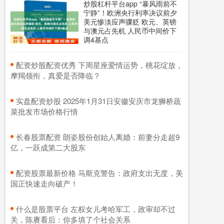
炒股杠杆平台app “暴风雨前不
宁静”！欧洲央行利率决议前夕
美元惨淡应声骤贬 欧元、英镑
与澳元占先机 人民币中间价下
调4基点
​配资炒股配资优秀 下周星座爱情运势，桃花绽放，
摩羯领衔，真爱是否降临？
​实盘配资炒股 2025年1月31日安徽安庆市龙狮桥蔬
菜批发市场价格行情
​长春股票配资 朗姿股份创始人离婚：前妻分走超9
亿，一跃成第二大股东
​配资股票最新价格 马斯克警告：政府支出无度，美
国正快速走向破产！
​什么是股票平台 左权女儿考哈军工，政审却不过
关，陈赓看后：你多填了个社会关系