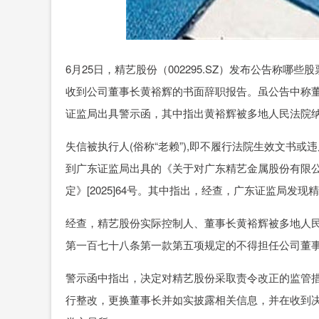
6月25日，精艺股份（002295.SZ）发布公告称哪
收到公司董事长黄裕辉的书面辞职报告。虽公告中称董
证监局出具警示函，其中指出黄裕辉被多地人民法院
失信被执行人(俗称“老赖”),即不履行法院生效文书或
到广东证监局出具的《关于对广东精艺金属股份有限
定》[2025]64号。其中指出，经查，广东证监局
经查，精艺股份实际控制人、董事长黄裕辉被多地人
第一百七十八条第一款第五项规定的不得担任公司董
警示函中指出，决定对精艺股份采取责令改正的监管
行整改，更换董事长并如实披露相关信息，并在收到决