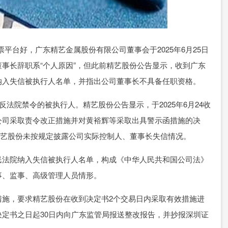
些股票平台好，广东精艺金属股份有限公司董事会于2025年6月25日
事长辞职系“个人原因”，但此前精艺股份公告显示，收到广东
纳入失信被执行人名单，并指出公司董事长不具备任职资格。
违反法院禁令的被执行人。精艺股份公告显示，于2025年6月24收
公司采取责令改正措施并对黄裕辉等采取出具警示函措施的决
发现精艺股份未按规定披露公司实际控制人、董事长失信情况。
民法院纳入失信被执行人名单，构成《中华人民共和国公司法》
事、监事、高级管理人员情形。
措施，要求精艺股份在收到决定书2个交易日内采取有效措施进
定书之日起30日内向广东监管局报送整改报告，并抄报深圳证