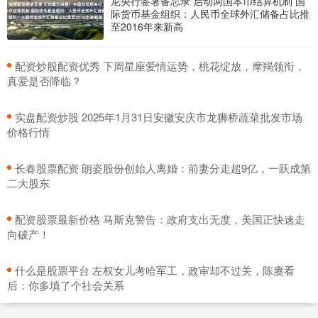
尼央行签署备忘录 启动两国本币结算机制 国
际货币基金组织：人民币全球外汇储备占比推
至2016年来新高
​配资炒股配资优秀 下周星座爱情运势，桃花绽放，摩羯领衔，
真爱是否降临？
​实盘配资炒股 2025年1月31日安徽安庆市龙狮桥蔬菜批发市场
价格行情
​长春股票配资 朗姿股份创始人离婚：前妻分走超9亿，一跃成第
二大股东
​配资股票最新价格 马斯克警告：政府支出无度，美国正快速走
向破产！
​什么是股票平台 左权女儿考哈军工，政审却不过关，陈赓看
后：你多填了个社会关系