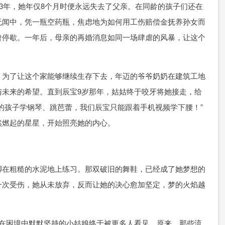
13年，她年仅8个月时便永远失去了父亲。在同龄的孩子们还在
无闻中，凭一瓶空药瓶，焦虑地为如何用工伤赔偿金抚养孙女而
曾停歇。一年后，母亲的再婚消息如同一场肆虐的风暴，让这个
。为了让这个家能够继续生存下去，年迈的爷爷奶奶在建筑工地
与未来的希望。直到辰宝9岁那年，姑姑终于咬牙将她接走，给
的孩子学钢琴、跳芭蕾，我们辰宝只能跟着手机视频学下腰！”
然燃起的星星，开始照亮她的内心。
脚在粗糙的水泥地上练习。那双破旧的舞鞋，已经成了她梦想的
一次受伤，她从未放弃，反而让她的决心愈加坚定，梦的火焰越
个在困境中默默坚持的小姑娘终于被更多人看见。原来，那些流