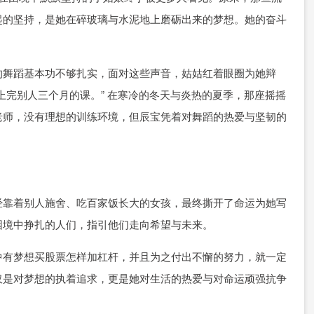
起的坚持，是她在碎玻璃与水泥地上磨砺出来的梦想。她的奋斗
的舞蹈基本功不够扎实，面对这些声音，姑姑红着眼圈为她辩
上完别人三个月的课。” 在寒冷的冬天与炎热的夏季，那座摇摇
老师，没有理想的训练环境，但辰宝凭着对舞蹈的热爱与坚韧的
经靠着别人施舍、吃百家饭长大的女孩，最终撕开了命运为她写
困境中挣扎的人们，指引他们走向希望与未来。
中有梦想买股票怎样加杠杆，并且为之付出不懈的努力，就一定
仅是对梦想的执着追求，更是她对生活的热爱与对命运顽强抗争