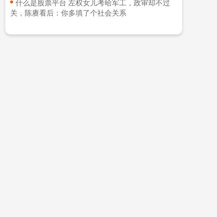
​什么是股票平台 左权女儿考哈军工，政审却不过
关，陈赓看后：你多填了个社会关系