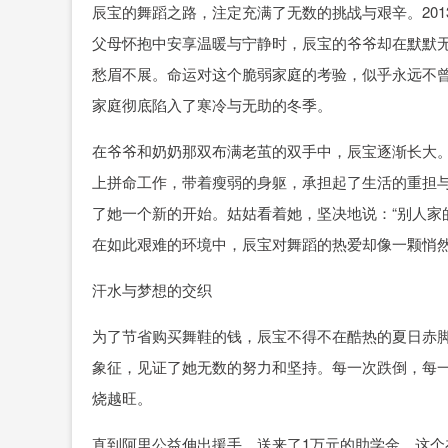
辰宝的舞蹈之路，注定充满了无数的挑战与艰辛。20
父母怀抱中安享温暖与宁静时，辰宝的爷爷却在默默
愁眉不展。命运对这个脆弱家庭的考验，似乎永远不
家庭彻底陷入了寒冷与无助的冬季。
在爷爷和奶奶那双布满老茧的双手中，辰宝逐渐长大
上拼命工作，带着瘦弱的身躯，承担起了生活的重担
了她一个新的开始。姑姑看着她，坚决地说：“别人家
在如此艰难的环境中，辰宝对舞蹈的热爱却像一颗悄
汗水与梦想的交织
为了节省购买舞鞋的钱，辰宝不得不在酷热的夏日赤
象征，见证了她无数的努力和坚持。每一次跌倒，每
烧越旺。
直到阿里公益伸出援手，送来了1万元的助学金，这