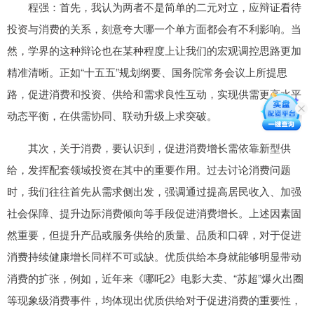
程强：首先，我认为两者不是简单的二元对立，应辩证看待
投资与消费的关系，刻意夸大哪一个单方面都会有不利影响。当
然，学界的这种辩论也在某种程度上让我们的宏观调控思路更加
精准清晰。正如“十五五”规划纲要、国务院常务会议上所提思
路，促进消费和投资、供给和需求良性互动，实现供需更高水平
动态平衡，在供需协同、联动升级上求突破。
其次，关于消费，要认识到，促进消费增长需依靠新型供
给，发挥配套领域投资在其中的重要作用。过去讨论消费问题
时，我们往往首先从需求侧出发，强调通过提高居民收入、加强
社会保障、提升边际消费倾向等手段促进消费增长。上述因素固
然重要，但提升产品或服务供给的质量、品质和口碑，对于促进
消费持续健康增长同样不可或缺。优质供给本身就能够明显带动
消费的扩张，例如，近年来《哪吒2》电影大卖、“苏超”爆火出圈
等现象级消费事件，均体现出优质供给对于促进消费的重要性，