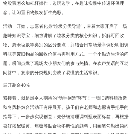
物股票怎么加杠杆操作，边玩边学，在趣味实践中传递环保理
念，让闲置旧物焕发新生光彩。
活动一开始，志愿者化身“垃圾分类导游”，带着大家开启了一场
趣味知识寻宝，细致讲解了垃圾分类的核心知识，拆解可回收
物、厨余垃圾等类别的区分要点，并结合日常场景举例说明旧调
料瓶等废旧物品的回收价值与再利用方式。一个个贴近生活的问
题，瞬间点燃了现场大小朋友们的参与热情。在欢声笑语的互动
问答中，复杂的分类规则变成了易懂的生活常识。
展开剩余40%
紧接着，就是最令人期待的“动手创造”环节！一场旧调料瓶改造
秋冬风格烛台活动正有序展开。孩子们在老师和志愿者手把手的
指导下，一步步实现创意：先仔细清理调料瓶表面标签，再根据
喜好搭配暖黄、焦糖等贴合秋冬调性的颜料，用画笔勾勒出简约