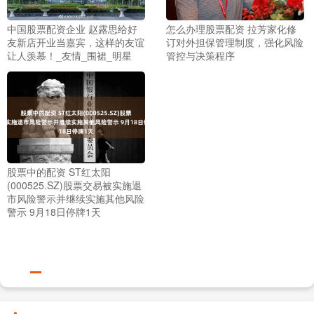
中国股票配资企业 赵露思给好
怎么办理股票配资 拉芳家化修
友新店开业当嘉宾，这样的友谊
订对外担保管理制度，强化风险
让人羡慕！_友情_围裙_明星
管控与决策程序
股票中的配资 ST红太阳
(000525.SZ)股票交易被实施退
市风险警示并继续实施其他风险
警示 9月18日停牌1天