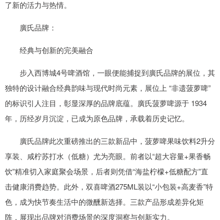
了新的活力与热情。
廣氏品牌：
经典与创新的完美融合
步入西博城4号啤酒馆，一眼便能捕捉到廣氏品牌的展位，其
独特的设计融合经典韵味与现代时尚元素，展位上 “非遗菠萝啤”
的标识引人注目，彰显深厚的品牌底蕴。廣氏菠萝啤源于 1934
年，历经岁月沉淀，已成为原色品牌，承载着历史记忆。
廣氏品牌此次重磅推出的三款新品中，菠萝啤果味饮料2升分
享装、咸柠苏打水（低糖）尤为亮眼。前者以“超大容量+果香畅
饮”精准切入家庭聚会场景，后者则凭借“海盐柠檬+低糖配方”直
击健康消费趋势。此外，双喜啤酒275ML装以“小包装+高麦香”特
色，成为快节奏生活中的微醺新选择。三款产品形成差异化矩
阵，展现出品牌对消费场景的深度洞察与创新实力。