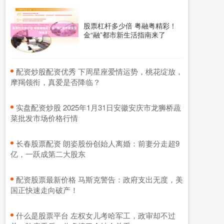
股票杠杆多少倍 粤融粤精彩！
金“融”都市新生活指南来了
​配资炒股配资优秀 下周星座爱情运势，桃花绽放，
摩羯领衔，真爱是否降临？
​实盘配资炒股 2025年1月31日安徽安庆市龙狮桥蔬
菜批发市场价格行情
​长春股票配资 朗姿股份创始人离婚：前妻分走超9
亿，一跃成第二大股东
​配资股票最新价格 马斯克警告：政府支出无度，美
国正快速走向破产！
​什么是股票平台 左权女儿考哈军工，政审却不过