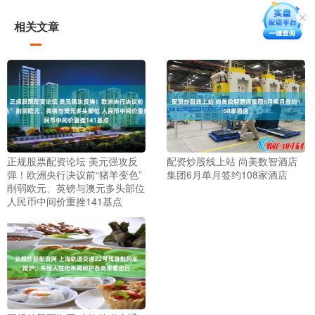
相关文章
正规股票配资论坛 美元强攻反
配资炒股线上站 尚美数智酒店
弹！欧洲央行决议前“猪羊变色”
集团6月单月签约108家酒店
削弱欧元、英镑与澳元多头部位
人民币中间价重挫141基点