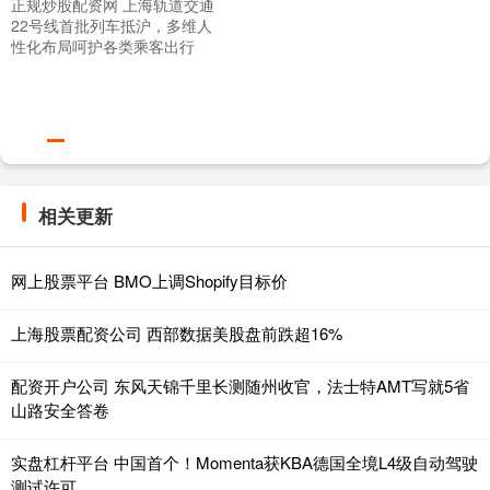
正规炒股配资网 上海轨道交通
22号线首批列车抵沪，多维人
性化布局呵护各类乘客出行
相关更新
网上股票平台 BMO上调Shopify目标价
上海股票配资公司 西部数据美股盘前跌超16%
配资开户公司 东风天锦千里长测随州收官，法士特AMT写就5省
山路安全答卷
实盘杠杆平台 中国首个！Momenta获KBA德国全境L4级自动驾驶
测试许可