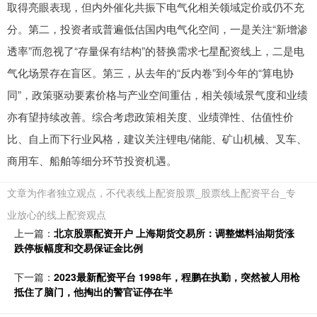
取得亮眼表现，但内外催化共振下电气化相关领域定价或仍不充
分。第二，投资者或普遍低估国内电气化空间，一是关注“新增渗
透率”而忽视了“存量保有结构”的替换需求七星配资线上，二是电
气化场景存在盲区。第三，从去年的“反内卷”到今年的“算电协
同”，政策驱动要素价格与产业空间重估，相关领域景气度和业绩
亦有望持续改善。综合考虑政策相关度、业绩弹性、估值性价
比、自上而下行业风格，建议关注锂电/储能、矿山机械、叉车、
商用车、船舶等细分环节投资机遇。
文章为作者独立观点，不代表线上配资股票_股票线上配资平台_专
业放心的线上配资观点
上一篇：
北京股票配资开户 上海期货交易所：调整燃料油期货涨
跌停板幅度和交易保证金比例
下一篇：
2023最新配资平台 1998年，程鹏在执勤，突然被人用枪
抵住了脑门，他掏出的警官证停在半